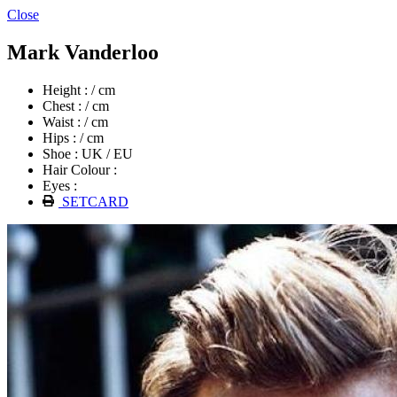
Close
Mark Vanderloo
Height : / cm
Chest : / cm
Waist : / cm
Hips : / cm
Shoe : UK / EU
Hair Colour :
Eyes :
SETCARD