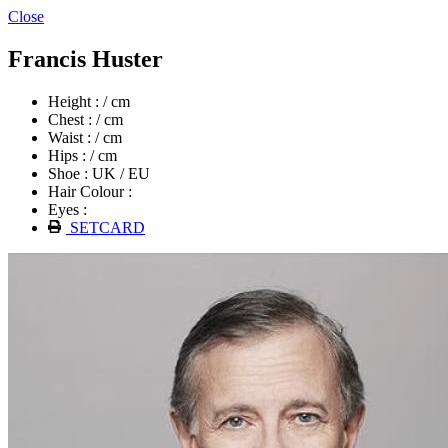
Close
Francis Huster
Height : / cm
Chest : / cm
Waist : / cm
Hips : / cm
Shoe : UK / EU
Hair Colour :
Eyes :
SETCARD