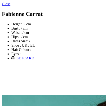
Close
Fabienne Carrat
Height : / cm
Bust : / cm
Waist : / cm
Hips : / cm
Dress Size: /
Shoe : UK / EU
Hair Colour :
Eyes :
SETCARD